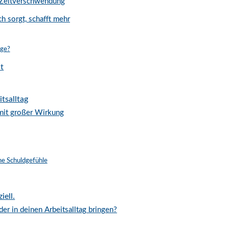
 Zeitverschwendung
h sorgt, schafft mehr
rge?
lt
tsalltag
mit großer Wirkung
ne Schuldgefühle
iell.
r in deinen Arbeitsalltag bringen?