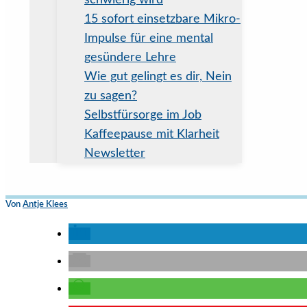
schwierig wird
15 sofort einsetzbare Mikro-
Impulse für eine mental
gesündere Lehre
Wie gut gelingt es dir, Nein
zu sagen?
Selbstfürsorge im Job
Kaffeepause mit Klarheit
Newsletter
Von
Antje Klees