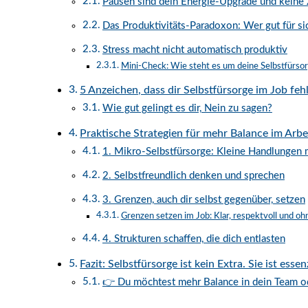
Pausen sind dein Energie-Upgrade und keine
Das Produktivitäts-Paradoxon: Wer gut für sic
Stress macht nicht automatisch produktiv
Mini-Check: Wie steht es um deine Selbstfürso
5 Anzeichen, dass dir Selbstfürsorge im Job feh
Wie gut gelingt es dir, Nein zu sagen?
Praktische Strategien für mehr Balance im Arbei
1. Mikro-Selbstfürsorge: Kleine Handlungen 
2. Selbstfreundlich denken und sprechen
3. Grenzen, auch dir selbst gegenüber, setzen
Grenzen setzen im Job: Klar, respektvoll und oh
4. Strukturen schaffen, die dich entlasten
Fazit: Selbstfürsorge ist kein Extra. Sie ist essenz
👉 Du möchtest mehr Balance in dein Team ode