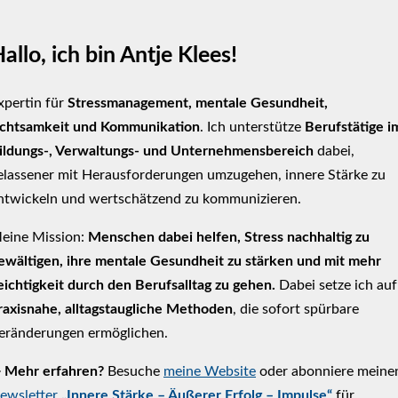
allo, ich bin Antje Klees!
xpertin für
Stressmanagement, mentale Gesundheit,
chtsamkeit und Kommunikation
. Ich unterstütze
Berufstätige i
ildungs-, Verwaltungs- und Unternehmensbereich
dabei,
elassener mit Herausforderungen umzugehen, innere Stärke zu
ntwickeln und wertschätzend zu kommunizieren.
eine Mission:
Menschen dabei helfen, Stress nachhaltig zu
ewältigen, ihre mentale Gesundheit zu stärken und mit mehr
eichtigkeit durch den Berufsalltag zu gehen.
Dabei setze ich auf
raxisnahe, alltagstaugliche Methoden
, die sofort spürbare
eränderungen ermöglichen.
➡
Mehr erfahren?
Besuche
meine Website
oder abonniere meine
ewsletter
„Innere Stärke – Äußerer Erfolg – Impulse“
für