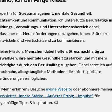
allo, ich bin Antje Klees!
xpertin für
Stressmanagement, mentale Gesundheit,
chtsamkeit und Kommunikation
. Ich unterstütze
Berufstätige i
ildungs-, Verwaltungs- und Unternehmensbereich
dabei,
elassener mit Herausforderungen umzugehen, innere Stärke zu
ntwickeln und wertschätzend zu kommunizieren.
eine Mission:
Menschen dabei helfen, Stress nachhaltig zu
ewältigen, ihre mentale Gesundheit zu stärken und mit mehr
eichtigkeit durch den Berufsalltag zu gehen.
Dabei setze ich auf
raxisnahe, alltagstaugliche Methoden
, die sofort spürbare
eränderungen ermöglichen.
➡
Mehr erfahren?
Besuche
meine Website
oder abonniere meine
ewsletter
„Innere Stärke – Äußerer Erfolg – Impulse“
für
egelmäßige Tipps & Inspiration. 😊